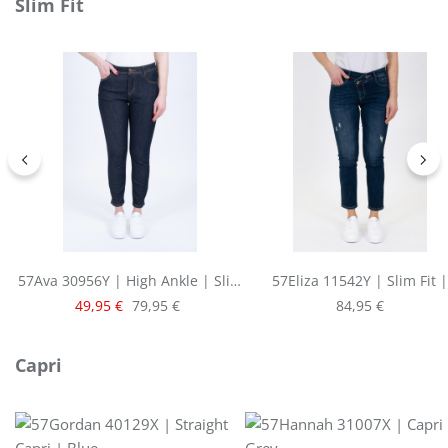
Produktgalerie überspringen
Slim Fit
57Ava 30956Y | High Ankle | Slim
57Eliza 11542Y | Slim Fit |
Fit | Raw Denim
Cropped | Blue
Verkaufspreis:
Regulärer Preis:
Regulärer Preis:
49,95 €
79,95 €
84,95 €
Produktgalerie überspringen
Capri