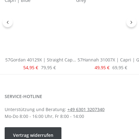
57Gordan 40129X | Straight Capri
57Hannah 31007X | Capri | G
| Blue
Verkaufspreis:
Verkaufspreis:
Regulärer Preis:
Regulärer Pre
54,95 €
79,95 €
49,95 €
69,95 €
SERVICE-HOTLINE
Unterstützung und Beratung:
+49 6301 3207340
Mo-Do 8:00 - 16:00 Uhr, Fr 8:00 - 14:00
Vertrag widerrufen