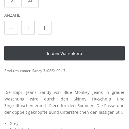
31
32
ANZAHL
Produkt Anzahl: Gib den gewünschten Wert
In den Warenkorb
Produktnummer:
Sandy-31022X-004.7
Die Capri Jeans Sandy von Blue Monkey Jeans in grauer
Waschung wird durch den Skinny Fit-Schnitt und
Eingrifftaschen zum It-Piece für den Sommer. Die Passe und
der doppelt geknöpfte Bund unterstreichen den lässigen Stil.
Grey