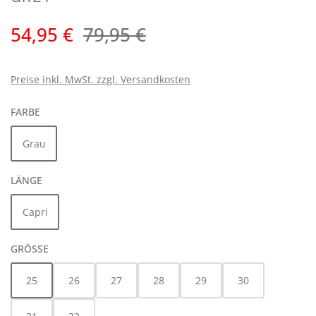
Verkaufspreis:
Regulärer Preis:
54,95 €
79,95 €
Preise inkl. MwSt. zzgl. Versandkosten
AUSWÄHLEN
FARBE
Grau
AUSWÄHLEN
LÄNGE
Capri
AUSWÄHLEN
GRÖSSE
25
26
27
28
29
30