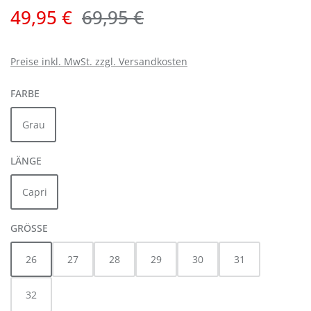
Verkaufspreis:
Regulärer Preis:
49,95 €
69,95 €
Preise inkl. MwSt. zzgl. Versandkosten
AUSWÄHLEN
FARBE
Grau
AUSWÄHLEN
LÄNGE
Capri
AUSWÄHLEN
GRÖSSE
26
27
28
29
30
31
32