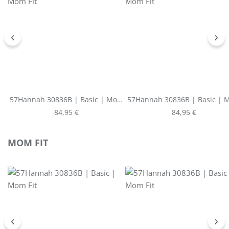
57Hannah 30836B | Basic | Mom
57Hannah 30836B | Basic |
Fit
Fit
Regulärer Preis:
Regulärer Preis:
84,95 €
84,95 €
Produktgalerie überspringen
MOM FIT