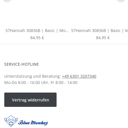
57Hannah 30836B | Basic | Mom
57Hannah 30836B | Basic |
Fit
Fit
Regulärer Preis:
Regulärer Preis:
84,95 €
84,95 €
SERVICE-HOTLINE
Unterstützung und Beratung:
+49 6301 3207340
Mo-Do 8:00 - 16:00 Uhr, Fr 8:00 - 14:00
Vertrag widerrufen