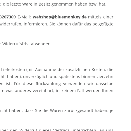
t, die letzte Ware in Besitz genommen haben bzw. hat.
13207369
E-Mail:
webshop@bluemonkey.de
mittels einer
u widerrufen, informieren. Sie können dafür das beigefügte
r Widerrufsfrist absenden.
 Lieferkosten (mit Ausnahme der zusätzlichen Kosten, die
ählt haben), unverzüglich und spätestens binnen vierzehn
n ist. Für diese Rückzahlung verwenden wir dasselbe
h etwas anderes vereinbart; in keinem Fall werden Ihnen
acht haben, dass Sie die Waren zurückgesandt haben, je
ber den Widerruf dieses Vertrags unterrichten, an uns