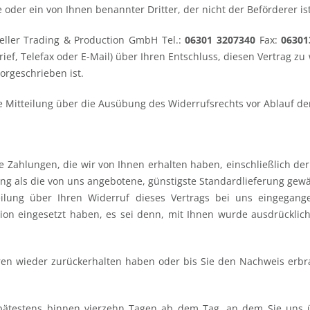
oder ein von Ihnen benannter Dritter, der nicht der Beförderer is
ller Trading & Production GmbH Tel.:
06301 3207340
Fax:
0630
Brief, Telefax oder E-Mail) über Ihren Entschluss, diesen Vertrag z
orgeschrieben ist.
ie Mitteilung über die Ausübung des Widerrufsrechts vor Ablauf de
e Zahlungen, die wir von Ihnen erhalten haben, einschließlich der
rung als die von uns angebotene, günstigste Standardlieferung gew
lung über Ihren Widerruf dieses Vertrags bei uns eingegange
tion eingesetzt haben, es sei denn, mit Ihnen wurde ausdrücklic
ren wieder zurückerhalten haben oder bis Sie den Nachweis erbr
pätestens binnen vierzehn Tagen ab dem Tag, an dem Sie uns ü