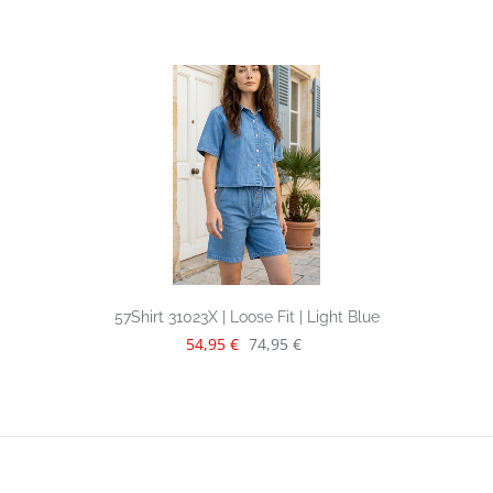
57Shirt 31023X | Loose Fit | Light Blue
Verkaufspreis:
Regulärer Preis:
54,95 €
74,95 €