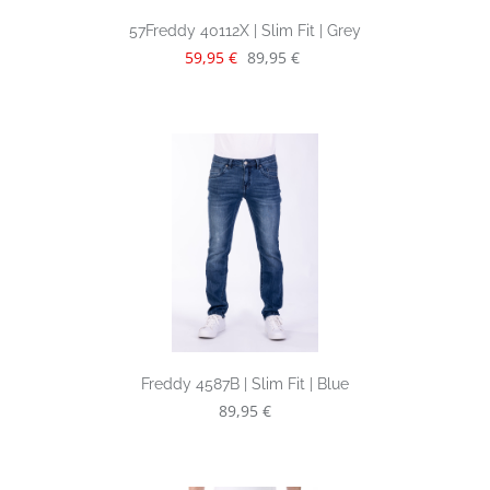
57Freddy 40112X | Slim Fit | Grey
Verkaufspreis:
Regulärer Preis:
59,95 €
89,95 €
Freddy 4587B | Slim Fit | Blue
Regulärer Preis:
89,95 €