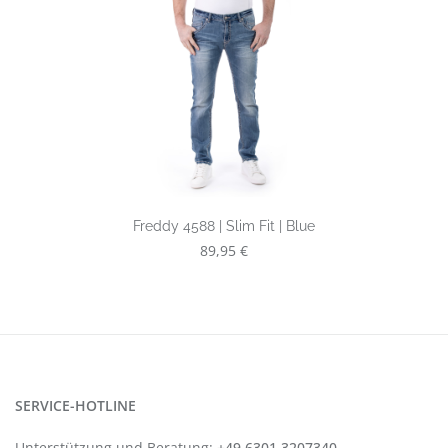
Freddy 4588 | Slim Fit | Blue
Regulärer Preis:
89,95 €
SERVICE-HOTLINE
Unterstützung und Beratung:
+49 6301 3207340