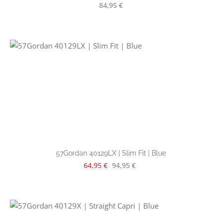
Regulärer Preis:
84,95 €
57Gordan 40129LX | Slim Fit | Blue
Verkaufspreis:
Regulärer Preis:
64,95 €
94,95 €