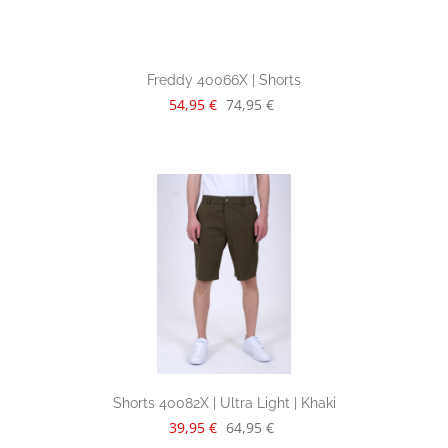
Freddy 40066X | Shorts
Verkaufspreis:
Regulärer Preis:
54,95 €
74,95 €
Shorts 40082X | Ultra Light | Khaki
Verkaufspreis:
Regulärer Preis:
39,95 €
64,95 €