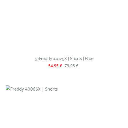
57Freddy 40125X | Shorts | Blue
Verkaufspreis:
Regulärer Preis:
54,95 €
79,95 €