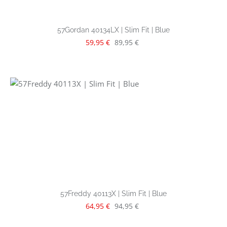
57Gordan 40134LX | Slim Fit | Blue
Verkaufspreis:
Regulärer Preis:
59,95 €
89,95 €
57Freddy 40113X | Slim Fit | Blue
Verkaufspreis:
Regulärer Preis:
64,95 €
94,95 €