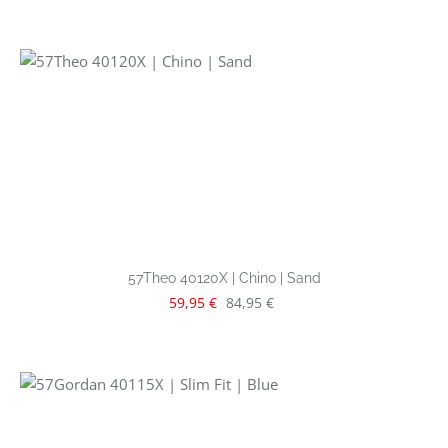
57Theo 40120X | Chino | Sand
Verkaufspreis:
Regulärer Preis:
59,95 €
84,95 €