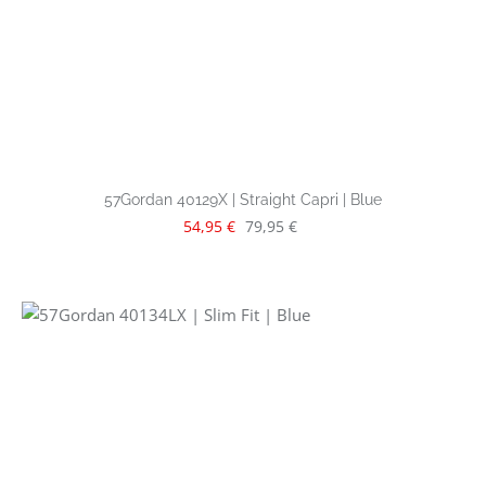
57Gordan 40129X | Straight Capri | Blue
Verkaufspreis:
Regulärer Preis:
54,95 €
79,95 €