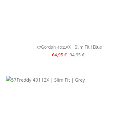
57Gordan 40115X | Slim Fit | Blue
Verkaufspreis:
Regulärer Preis:
64,95 €
94,95 €