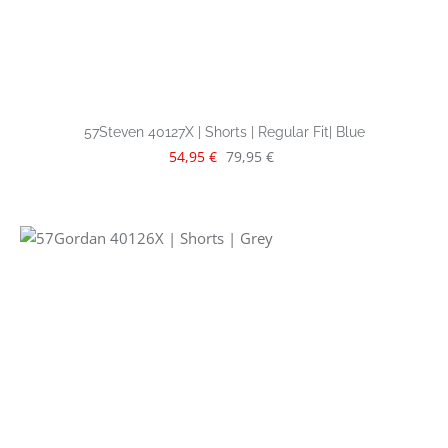
57Steven 40127X | Shorts | Regular Fit| Blue
Verkaufspreis:
Regulärer Preis:
54,95 €
79,95 €