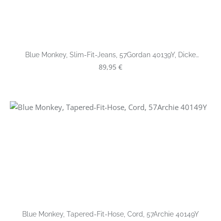
Blue Monkey, Slim-Fit-Jeans, 57Gordan 40139Y, Dicke
Kontrastnähte
Regulärer Preis:
89,95 €
Blue Monkey, Tapered-Fit-Hose, Cord, 57Archie 40149Y