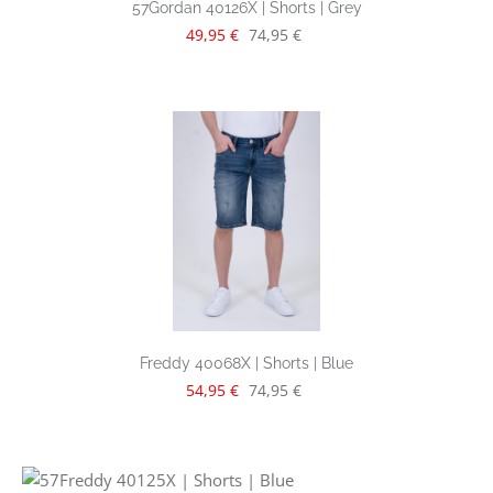
57Gordan 40126X | Shorts | Grey
Verkaufspreis:
Regulärer Preis:
49,95 €
74,95 €
Freddy 40068X | Shorts | Blue
Verkaufspreis:
Regulärer Preis:
54,95 €
74,95 €