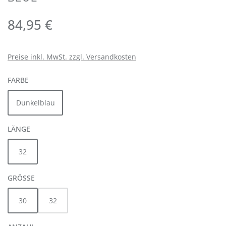
Regulärer Preis:
84,95 €
Preise inkl. MwSt. zzgl. Versandkosten
AUSWÄHLEN
FARBE
Dunkelblau
AUSWÄHLEN
LÄNGE
32
AUSWÄHLEN
GRÖSSE
30
32