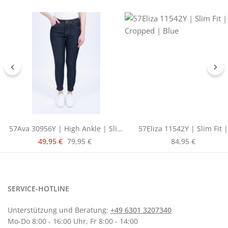
57Ava 30956Y | High Ankle | Slim
57Eliza 11542Y | Slim Fit |
Fit | Raw Denim
Cropped | Blue
Verkaufspreis:
Regulärer Preis:
Regulärer Preis:
49,95 €
79,95 €
84,95 €
SERVICE-HOTLINE
Unterstützung und Beratung:
+49 6301 3207340
Mo-Do 8:00 - 16:00 Uhr, Fr 8:00 - 14:00