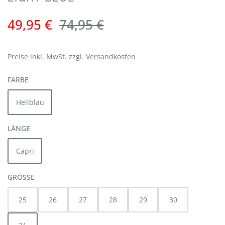
Verkaufspreis:
Regulärer Preis:
49,95 €
74,95 €
Preise inkl. MwSt. zzgl. Versandkosten
AUSWÄHLEN
FARBE
Hellblau
AUSWÄHLEN
LÄNGE
Capri
AUSWÄHLEN
GRÖSSE
25
26
27
28
29
30