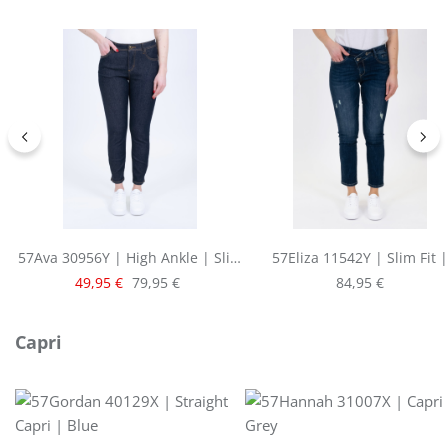
57Ava 30956Y | High Ankle | Slim
57Eliza 11542Y | Slim Fit |
Fit | Raw Denim
Cropped | Blue
Verkaufspreis:
Regulärer Preis:
Regulärer Preis:
49,95 €
79,95 €
84,95 €
Produktgalerie überspringen
Capri