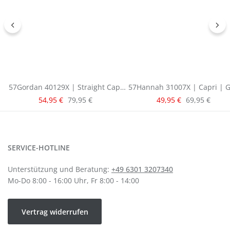
57Gordan 40129X | Straight Capri
57Hannah 31007X | Capri | G
| Blue
Verkaufspreis:
Verkaufspreis:
Regulärer Preis:
Regulärer Pre
54,95 €
79,95 €
49,95 €
69,95 €
SERVICE-HOTLINE
Unterstützung und Beratung:
+49 6301 3207340
Mo-Do 8:00 - 16:00 Uhr, Fr 8:00 - 14:00
Vertrag widerrufen