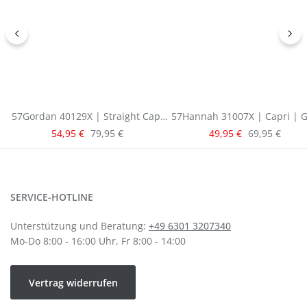
57Gordan 40129X | Straight Capri
57Hannah 31007X | Capri | G
| Blue
Verkaufspreis:
Verkaufspreis:
Regulärer Preis:
Regulärer Pre
54,95 €
79,95 €
49,95 €
69,95 €
SERVICE-HOTLINE
Unterstützung und Beratung:
+49 6301 3207340
Mo-Do 8:00 - 16:00 Uhr, Fr 8:00 - 14:00
Vertrag widerrufen