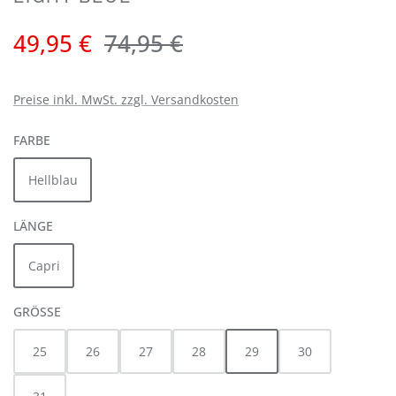
Verkaufspreis:
Regulärer Preis:
49,95 €
74,95 €
Preise inkl. MwSt. zzgl. Versandkosten
AUSWÄHLEN
FARBE
Hellblau
AUSWÄHLEN
LÄNGE
Capri
AUSWÄHLEN
GRÖSSE
25
26
27
28
29
30