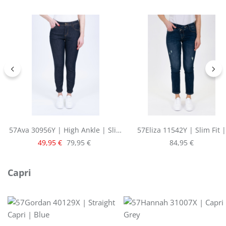
57Ava 30956Y | High Ankle | Slim
57Eliza 11542Y | Slim Fit |
Fit | Raw Denim
Cropped | Blue
Verkaufspreis:
Regulärer Preis:
Regulärer Preis:
49,95 €
79,95 €
84,95 €
Produktgalerie überspringen
Capri