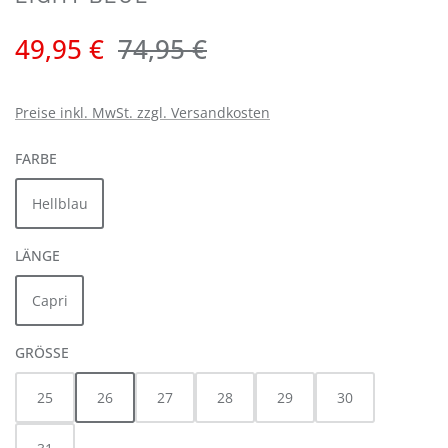
Verkaufspreis:
Regulärer Preis:
49,95 €
74,95 €
Preise inkl. MwSt. zzgl. Versandkosten
AUSWÄHLEN
FARBE
Hellblau
AUSWÄHLEN
LÄNGE
Capri
AUSWÄHLEN
GRÖSSE
25
26
27
28
29
30