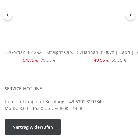
57Gordan 40129X | Straight Capri
57Hannah 31007X | Capri | G
| Blue
Verkaufspreis:
Verkaufspreis:
Regulärer Preis:
Regulärer Pre
54,95 €
79,95 €
49,95 €
69,95 €
SERVICE-HOTLINE
Unterstützung und Beratung:
+49 6301 3207340
Mo-Do 8:00 - 16:00 Uhr, Fr 8:00 - 14:00
Vertrag widerrufen