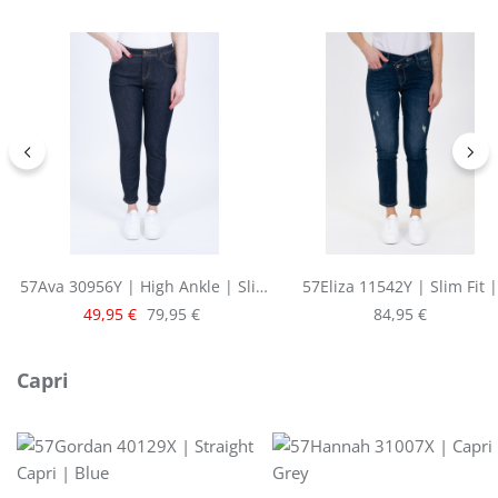
57Ava 30956Y | High Ankle | Slim
57Eliza 11542Y | Slim Fit |
Fit | Raw Denim
Cropped | Blue
Verkaufspreis:
Regulärer Preis:
Regulärer Preis:
49,95 €
79,95 €
84,95 €
Produktgalerie überspringen
Capri