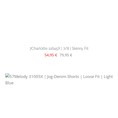
7Charlotte 11645X | 7/8 | Skinny Fit
Verkaufspreis:
Regulärer Preis:
54,95 €
79,95 €