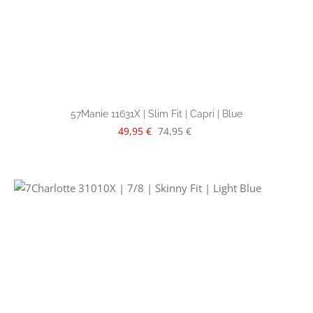
57Manie 11631X | Slim Fit | Capri | Blue
Verkaufspreis:
Regulärer Preis:
49,95 €
74,95 €