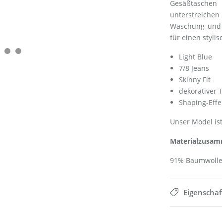
Gesäßtaschen
unterstreiche
Waschung und d
für einen styl
Light Blue
7/8 Jeans
Skinny Fit
dekorativer 
Shaping-Effe
Unser Model ist
Materialzusam
91% Baumwolle,
Eigenscha