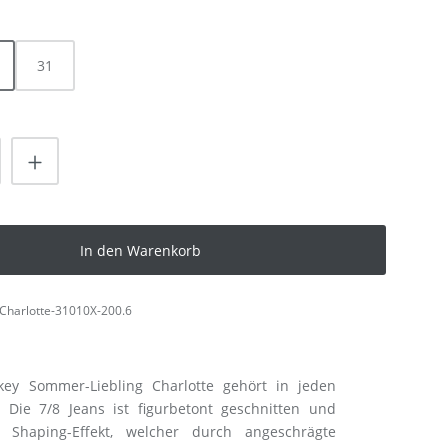
HLEN
31
nzahl: Gib den gewünschten Wert ein od
In den Warenkorb
Charlotte-31010X-200.6
ey Sommer-Liebling Charlotte gehört in jeden
! Die 7/8 Jeans ist figurbetont geschnitten und
 Shaping-Effekt, welcher durch angeschrägte