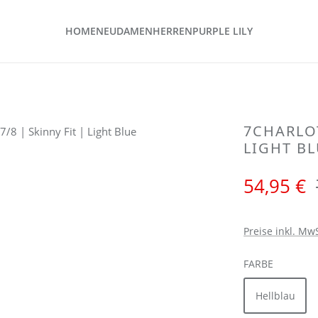
HOME
NEU
DAMEN
HERREN
PURPLE LILY
7CHARLOT
LIGHT B
Verkaufspreis:
54,95 €
Preise inkl. Mw
AUSWÄH
FARBE
Hellblau