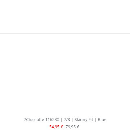
7Charlotte 11623X | 7/8 | Skinny Fit | Blue
Verkaufspreis:
Regulärer Preis:
54,95 €
79,95 €