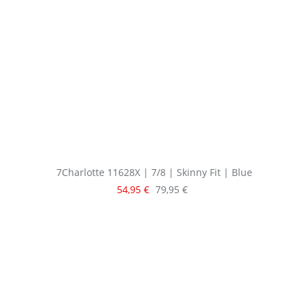
7Charlotte 11628X | 7/8 | Skinny Fit | Blue
Verkaufspreis:
Regulärer Preis:
54,95 €
79,95 €