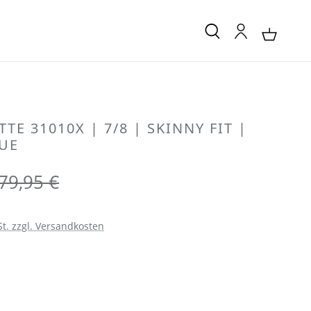
TE 31010X | 7/8 | SKINNY FIT |
LUE
Regulärer Preis:
79,95 €
St. zzgl. Versandkosten
LEN