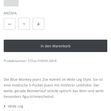
32
(Diese Option ist zurzeit nicht verfügbar.)
ANZAHL
Produkt Anzahl: Gib den gewünschten Wert
In den Warenkorb
Produktnummer:
57Zoe-31003X-200.8
Die Blue Monkey Jeans Zoe kommt im Wide Leg Style. Sie ist
eine modische 5-Pocket-Jeans mit mittlerer Leibhöhe. Der
weite, gerade Beinverlauf streckt optisch das Bein und wirkt
besonders figurschmeichelnd.
Wide Leg