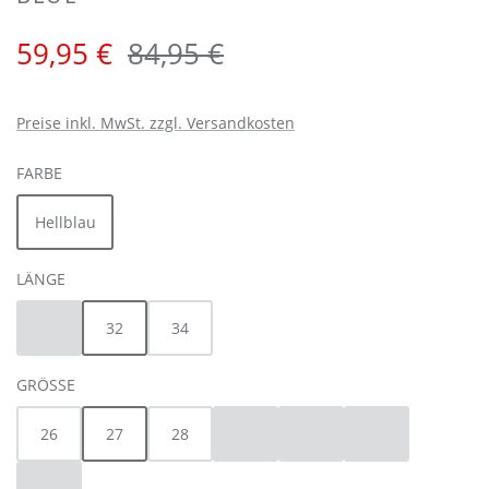
Verkaufspreis:
Regulärer Preis:
59,95 €
84,95 €
Preise inkl. MwSt. zzgl. Versandkosten
AUSWÄHLEN
FARBE
Hellblau
AUSWÄHLEN
LÄNGE
30
32
34
(Diese Option ist zurzeit nicht verfügbar.)
AUSWÄHLEN
GRÖSSE
26
27
28
29
30
31
(Diese Option ist zurzeit nicht verfügbar.
(Diese Option ist zurzeit nicht
(Diese Option ist z