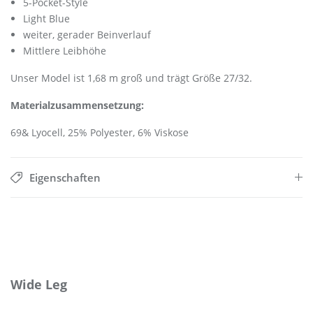
5-Pocket-Style
Light Blue
weiter, gerader Beinverlauf
Mittlere Leibhöhe
Unser Model ist 1,68 m groß und trägt Größe 27/32.
Materialzusammensetzung:
69& Lyocell, 25% Polyester, 6% Viskose
Eigenschaften
Produktgalerie überspringen
Wide Leg