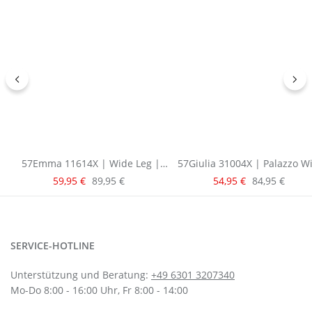
57Emma 11614X | Wide Leg |
57Giulia 31004X | Palazzo W
Grey
Leg | Light Blue
Verkaufspreis:
Verkaufspreis:
Regulärer Preis:
Regulärer Pre
59,95 €
89,95 €
54,95 €
84,95 €
SERVICE-HOTLINE
Unterstützung und Beratung:
+49 6301 3207340
Mo-Do 8:00 - 16:00 Uhr, Fr 8:00 - 14:00