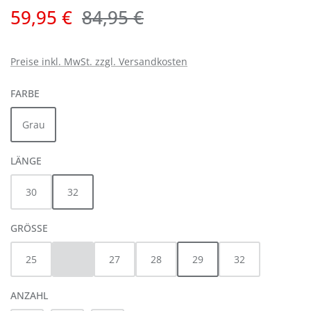
Verkaufspreis:
Regulärer Preis:
59,95 €
84,95 €
Preise inkl. MwSt. zzgl. Versandkosten
AUSWÄHLEN
FARBE
Grau
AUSWÄHLEN
LÄNGE
30
32
AUSWÄHLEN
GRÖSSE
25
26
27
28
29
32
(Diese Option ist zurzeit nicht verfügbar.)
ANZAHL