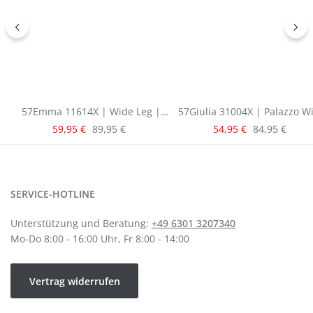
57Emma 11614X | Wide Leg |
57Giulia 31004X | Palazzo W
Grey
Leg | Light Blue
Verkaufspreis:
Verkaufspreis:
Regulärer Preis:
Regulärer Pre
59,95 €
89,95 €
54,95 €
84,95 €
SERVICE-HOTLINE
Unterstützung und Beratung:
+49 6301 3207340
Mo-Do 8:00 - 16:00 Uhr, Fr 8:00 - 14:00
Vertrag widerrufen