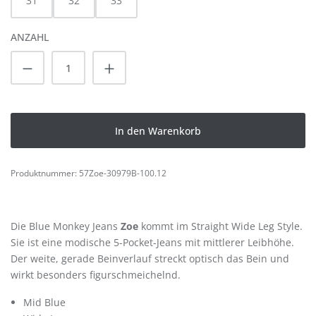
31
32
33
ANZAHL
Produkt Anzahl: Gib den gewünschten Wert
In den Warenkorb
Produktnummer:
57Zoe-30979B-100.12
Die Blue Monkey Jeans
Zoe
kommt im Straight Wide Leg Style.
Sie ist eine modische 5-Pocket-Jeans mit mittlerer Leibhöhe.
Der weite, gerade Beinverlauf streckt optisch das Bein und
wirkt besonders figurschmeichelnd.
Mid Blue