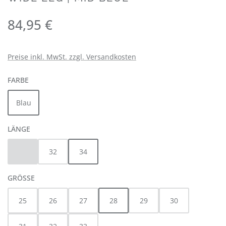
Regulärer Preis:
84,95 €
Preise inkl. MwSt. zzgl. Versandkosten
AUSWÄHLEN
FARBE
Blau
AUSWÄHLEN
LÄNGE
30
32
34
(Diese Option ist zurzeit nicht verfügbar.)
AUSWÄHLEN
GRÖSSE
25
26
27
28
29
30