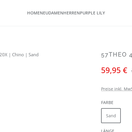
HOME
NEU
DAMEN
HERREN
PURPLE LILY
57THEO 4
Verkaufspreis:
59,95 €
Preise inkl. Mw
AUSWÄH
FARBE
Sand
AUSWÄH
LÄNGE