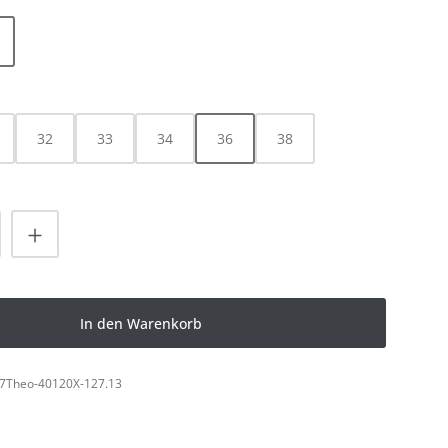
HLEN
32
33
34
36
38
ist zurzeit nicht verfügbar.)
nzahl: Gib den gewünschten Wert ein od
In den Warenkorb
7Theo-40120X-127.13