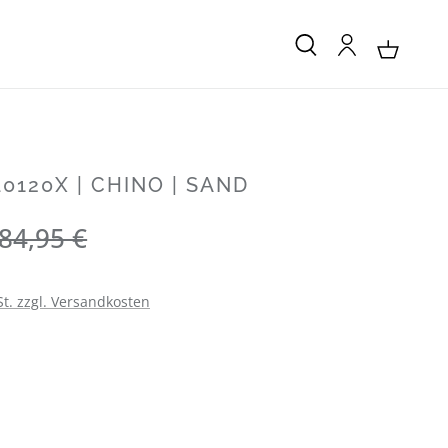
0120X | CHINO | SAND
Regulärer Preis:
84,95 €
St. zzgl. Versandkosten
LEN
LEN