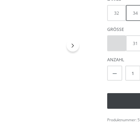
32
34
AUSWÄ
GRÖSSE
30
31
(Diese Option 
ANZAHL
Produkt A
Produktnummer:
5