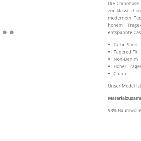
Die Chinohose
zur klassische
modernem Taper
hohem Trageko
entspannte Casu
Farbe Sand
Tapered Fit
Non-Denim
Hoher Trage
Chino
Unser Model is
Materialzusam
98% Baumwolle