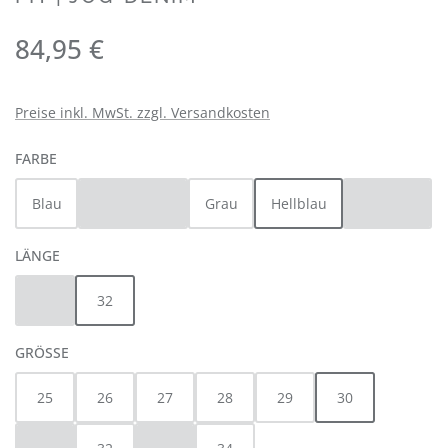
Regulärer Preis:
84,95 €
Preise inkl. MwSt. zzgl. Versandkosten
AUSWÄHLEN
FARBE
Blau
Dunkelblau
Grau
Hellblau
Schwarz
(Diese Option ist zurzeit nicht verfügbar.)
(Diese Opti
AUSWÄHLEN
LÄNGE
30
32
(Diese Option ist zurzeit nicht verfügbar.)
AUSWÄHLEN
GRÖSSE
25
26
27
28
29
30