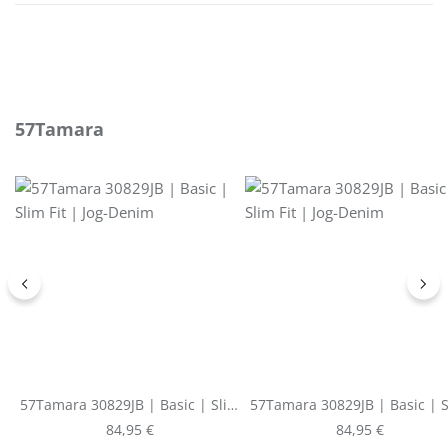
Produktgalerie überspringen
57Tamara
57Tamara 30829JB | Basic | Slim
57Tamara 30829JB | Basic | 
Fit | Jog-Denim
Fit | Jog-Denim
Regulärer Preis:
Regulärer Preis:
84,95 €
84,95 €