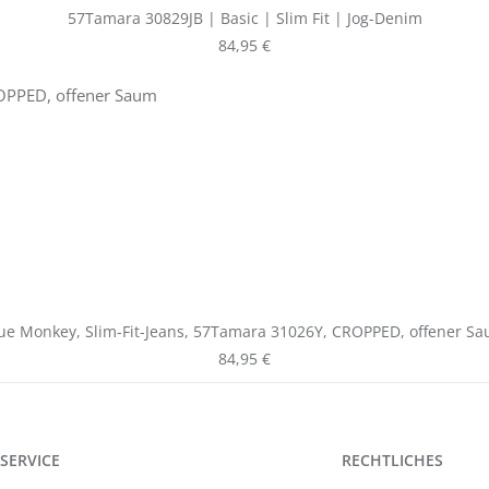
57Tamara 30829JB | Basic | Slim Fit | Jog-Denim
Regulärer Preis:
84,95 €
ue Monkey, Slim-Fit-Jeans, 57Tamara 31026Y, CROPPED, offener S
Regulärer Preis:
84,95 €
SERVICE
RECHTLICHES