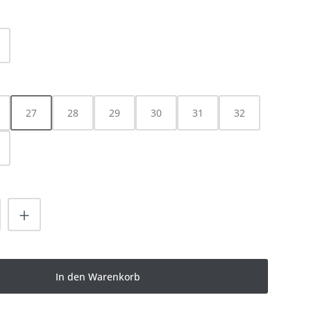
LEN
HLEN
27
28
29
30
31
32
nzahl: Gib den gewünschten Wert ein od
In den Warenkorb