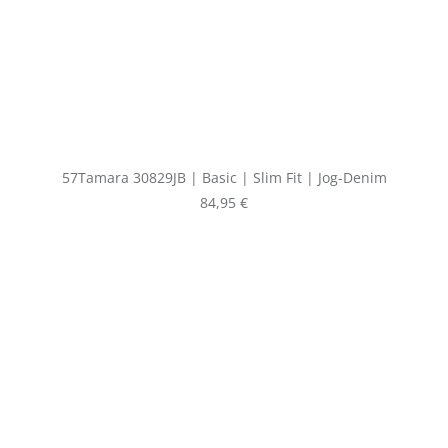
57Tamara 30829JB | Basic | Slim Fit | Jog-Denim
Regulärer Preis:
84,95 €