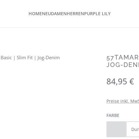
HOME
NEU
DAMEN
HERREN
PURPLE LILY
57TAMARA
JOG-DEN
Regulärer Preis
84,95 €
Preise inkl. Mw
AUSWÄH
FARBE
Blau
Dun
(Diese Option 