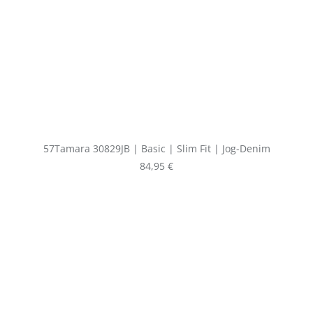
57Tamara 30829JB | Basic | Slim Fit | Jog-Denim
Regulärer Preis:
84,95 €