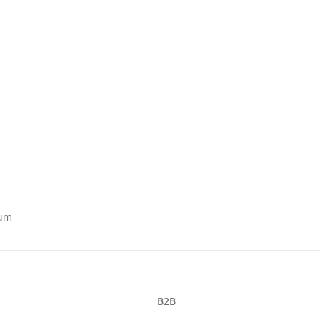
aum
B2B