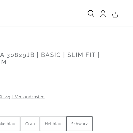
 30829JB | BASIC | SLIM FIT |
IM
:
St. zzgl. Versandkosten
LEN
kelblau
Grau
Hellblau
Schwarz
ist zurzeit nicht verfügbar.)