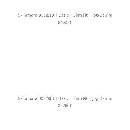
57Tamara 30829JB | Basic | Slim Fit | Jog-Denim
Regulärer Preis:
84,95 €
57Tamara 30829JB | Basic | Slim Fit | Jog-Denim
Regulärer Preis:
84,95 €