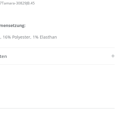
7Tamara-30829JB.45
mensetzung:
 16% Polyester, 1% Elasthan
ften