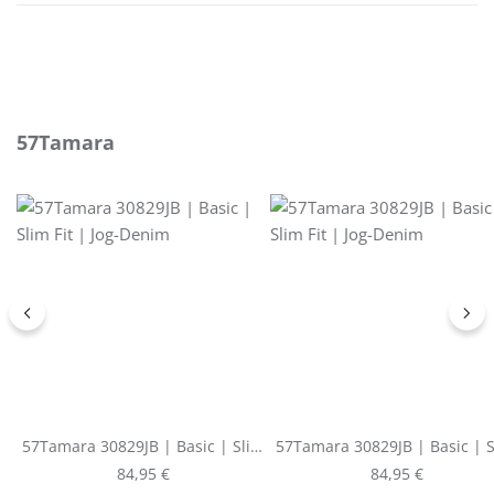
Produktgalerie überspringen
57Tamara
57Tamara 30829JB | Basic | Slim
57Tamara 30829JB | Basic | 
Fit | Jog-Denim
Fit | Jog-Denim
Regulärer Preis:
Regulärer Preis:
84,95 €
84,95 €