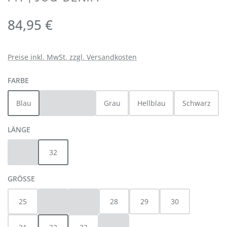
Regulärer Preis:
84,95 €
Preise inkl. MwSt. zzgl. Versandkosten
AUSWÄHLEN
FARBE
Blau
Dunkelblau
Grau
Hellblau
Schwarz
(Diese Option ist zurzeit nicht verfügbar.)
AUSWÄHLEN
LÄNGE
30
32
(Diese Option ist zurzeit nicht verfügbar.)
AUSWÄHLEN
GRÖSSE
25
26
27
28
29
30
(Diese Option ist zurzeit nicht verfügbar.)
(Diese Option ist zurzeit nicht verfügbar.)