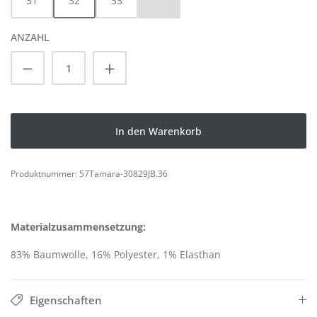
31
32
33
34
(Diese Option ist zurzeit nicht verfügbar.
ANZAHL
Produkt Anzahl: Gib den gewünschten Wert
In den Warenkorb
Produktnummer:
57Tamara-30829JB.36
Materialzusammensetzung:
83% Baumwolle, 16% Polyester, 1% Elasthan
Eigenschaften