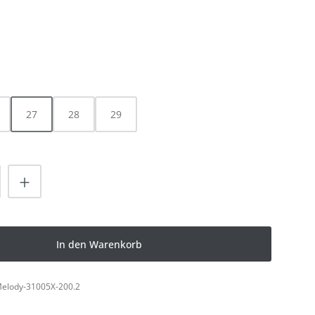
LEN
HLEN
27
28
29
nzahl: Gib den gewünschten Wert ein od
In den Warenkorb
elody-31005X-200.2