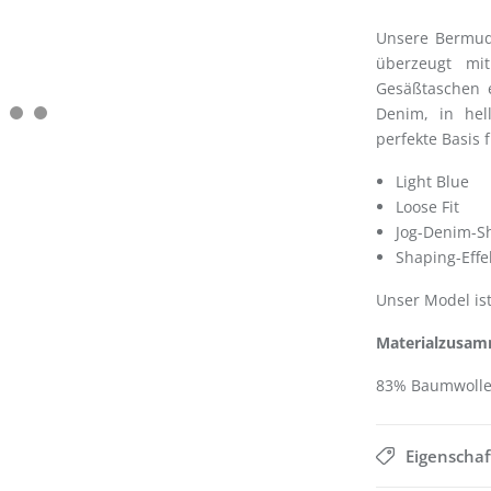
Unsere Bermuda
überzeugt mit
Gesäßtaschen e
Denim, in hel
perfekte Basis 
Light Blue
Loose Fit
Jog-Denim-S
Shaping-Effe
Unser Model ist
Materialzusam
83% Baumwolle,
Eigenscha