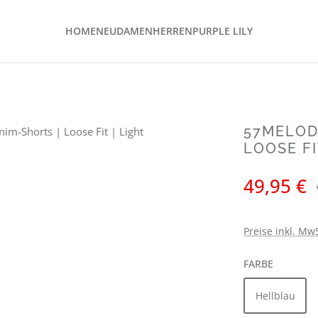
HOME
NEU
DAMEN
HERREN
PURPLE LILY
57MELODY
LOOSE FI
Verkaufspreis:
49,95 €
Preise inkl. Mw
AUSWÄH
FARBE
Hellblau