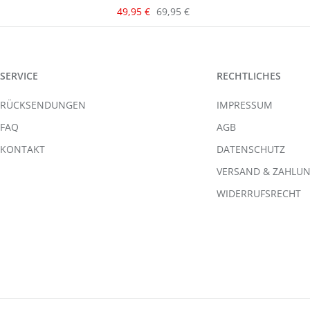
Verkaufspreis:
Regulärer Preis:
49,95 €
69,95 €
SERVICE
RECHTLICHES
RÜCKSENDUNGEN
IMPRESSUM
FAQ
AGB
KONTAKT
DATENSCHUTZ
VERSAND & ZAHLU
WIDERRUFSRECHT