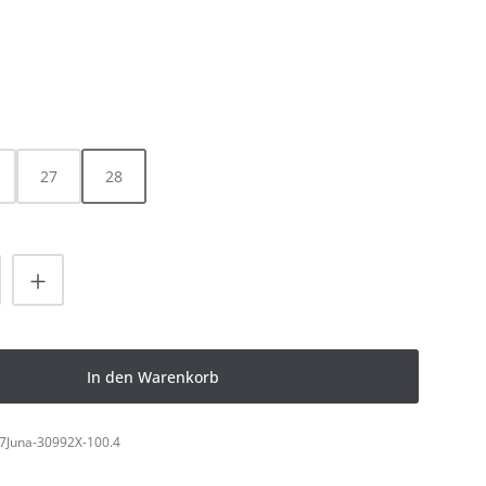
LEN
HLEN
27
28
nzahl: Gib den gewünschten Wert ein od
In den Warenkorb
7Juna-30992X-100.4