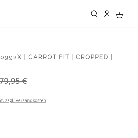
0992X | CARROT FIT | CROPPED |
Regulärer Preis:
79,95 €
St. zzgl. Versandkosten
LEN