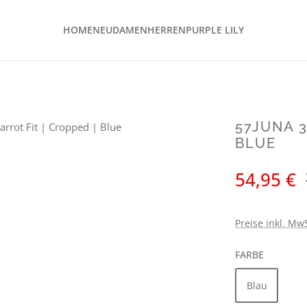
HOME
NEU
DAMEN
HERREN
PURPLE LILY
57JUNA 3
BLUE
Verkaufspreis:
54,95 €
Preise inkl. Mw
AUSWÄH
FARBE
Blau