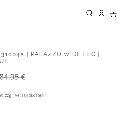
 31004X | PALAZZO WIDE LEG |
LUE
Regulärer Preis:
84,95 €
St. zzgl. Versandkosten
LEN