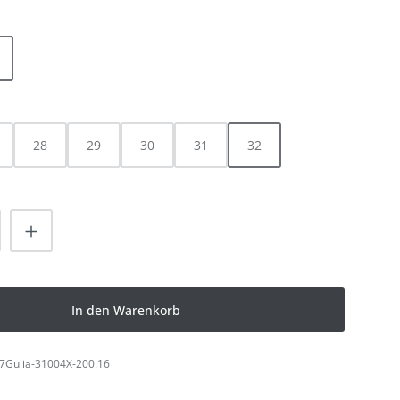
LEN
ist zurzeit nicht verfügbar.)
HLEN
28
29
30
31
32
ist zurzeit nicht verfügbar.)
nzahl: Gib den gewünschten Wert ein od
In den Warenkorb
7Gulia-31004X-200.16