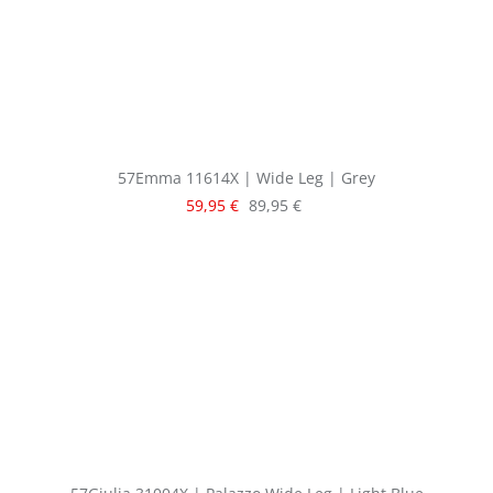
57Emma 11614X | Wide Leg | Grey
Verkaufspreis:
Regulärer Preis:
59,95 €
89,95 €