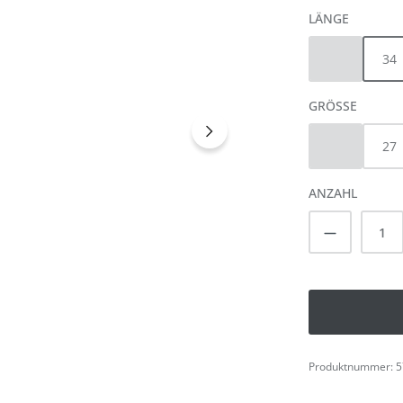
AUSWÄH
LÄNGE
32
34
(Diese Option 
AUSWÄ
GRÖSSE
26
27
(Diese Option 
ANZAHL
Produkt A
Produktnummer:
5