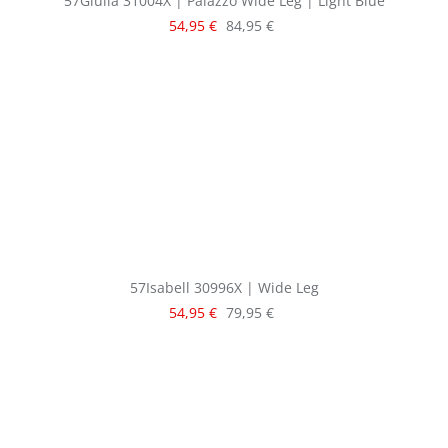
57Giulia 31004X | Palazzo Wide Leg | Light Blue
Verkaufspreis:
Regulärer Preis:
54,95 €
84,95 €
57Isabell 30996X | Wide Leg
Verkaufspreis:
Regulärer Preis:
54,95 €
79,95 €