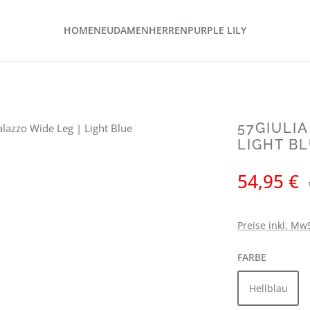
HOME
NEU
DAMEN
HERREN
PURPLE LILY
57GIULIA
LIGHT B
Verkaufspreis:
54,95 €
Preise inkl. Mw
AUSWÄH
FARBE
Hellblau