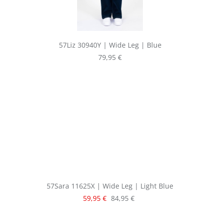
57Liz 30940Y | Wide Leg | Blue
Regulärer Preis:
79,95 €
57Sara 11625X | Wide Leg | Light Blue
Verkaufspreis:
Regulärer Preis:
59,95 €
84,95 €