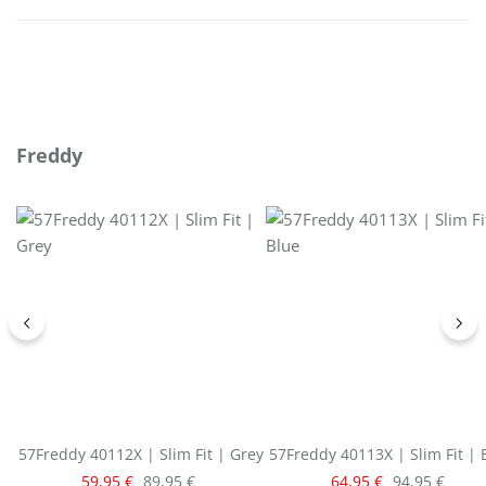
Produktgalerie überspringen
Freddy
57Freddy 40112X | Slim Fit | Grey
57Freddy 40113X | Slim Fit | 
Verkaufspreis:
Verkaufspreis:
Regulärer Preis:
Regulärer Pre
59,95 €
89,95 €
64,95 €
94,95 €