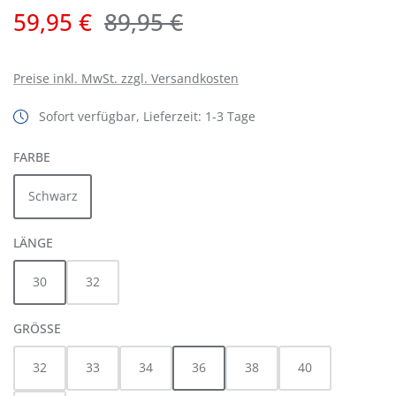
Verkaufspreis:
Regulärer Preis:
59,95 €
89,95 €
Preise inkl. MwSt. zzgl. Versandkosten
Sofort verfügbar, Lieferzeit: 1-3 Tage
AUSWÄHLEN
FARBE
Schwarz
AUSWÄHLEN
LÄNGE
30
32
AUSWÄHLEN
GRÖSSE
32
33
34
36
38
40