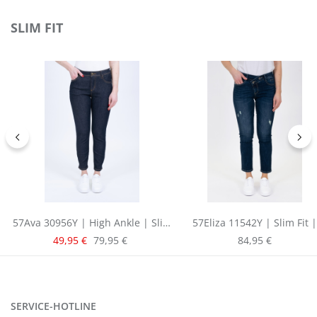
Produktgalerie überspringen
SLIM FIT
57Ava 30956Y | High Ankle | Slim
57Eliza 11542Y | Slim Fit |
Fit | Raw Denim
Cropped | Blue
Verkaufspreis:
Regulärer Preis:
Regulärer Preis:
49,95 €
79,95 €
84,95 €
SERVICE-HOTLINE