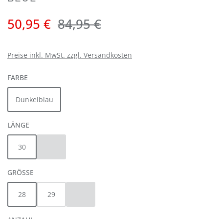
Verkaufspreis:
Regulärer Preis:
50,95 €
84,95 €
Preise inkl. MwSt. zzgl. Versandkosten
AUSWÄHLEN
FARBE
Dunkelblau
AUSWÄHLEN
LÄNGE
30
32
(Diese Option ist zurzeit nicht verfügbar.)
AUSWÄHLEN
GRÖSSE
28
29
30
(Diese Option ist zurzeit nicht verfügbar.)