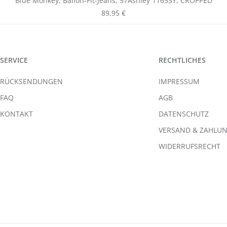
Blue Monkey, Ballon-Fit-Jeans, 57Ashley 11653Y, CROPPED
Regulärer Preis:
89,95 €
SERVICE
RECHTLICHES
RÜCKSENDUNGEN
IMPRESSUM
FAQ
AGB
KONTAKT
DATENSCHUTZ
VERSAND & ZAHLU
WIDERRUFSRECHT