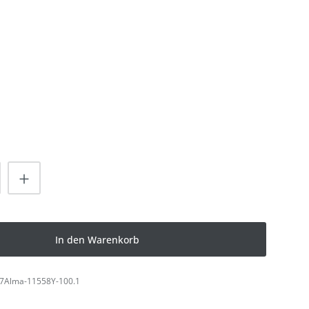
LEN
HLEN
nzahl: Gib den gewünschten Wert ein od
In den Warenkorb
7Alma-11558Y-100.1