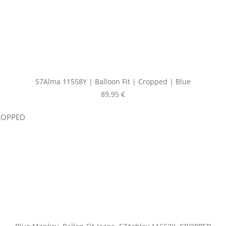
57Alma 11558Y | Balloon Fit | Cropped | Blue
Regulärer Preis:
89,95 €