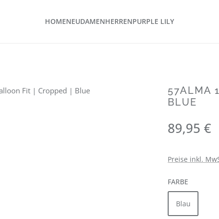
HOME
NEU
DAMEN
HERREN
PURPLE LILY
57ALMA 1
BLUE
Regulärer Preis
89,95 €
Preise inkl. Mw
AUSWÄH
FARBE
Blau