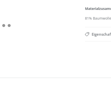
Materialzusam
81% Baumwolle,
Eigenscha