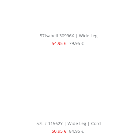
57Isabell 30996X | Wide Leg
Verkaufspreis:
Regulärer Preis:
54,95 €
79,95 €
57Liz 11562Y | Wide Leg | Cord
Verkaufspreis:
Regulärer Preis:
50,95 €
84,95 €