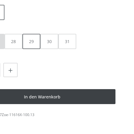
ist zurzeit nicht verfügbar.)
HLEN
28
29
30
31
ese Option ist zurzeit nicht verfügbar.)
nzahl: Gib den gewünschten Wert ein od
In den Warenkorb
7Zoe-11616X-100.13