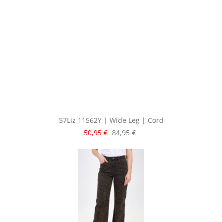
57Liz 11562Y | Wide Leg | Cord
Verkaufspreis:
Regulärer Preis:
50,95 €
84,95 €