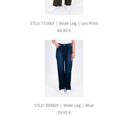
57Liz 11566Y | Wide Leg | Leo Print
Regulärer Preis:
84,95 €
57Liz 30940Y | Wide Leg | Blue
Regulärer Preis:
79,95 €