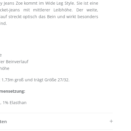
y Jeans Zoe kommt im Wide Leg Style. Sie ist eine
cket-Jeans mit mittlerer Leibhöhe. Der weite,
lauf streckt optisch das Bein und wirkt besonders
helnd.
tyle
ader Beinverlauf
eibhöhe
t 1,73m groß und trägt Größe 27/32.
mensetzung:
, 1% Elasthan
ften