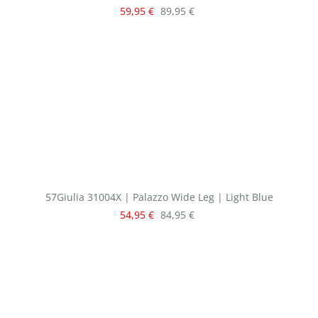
Verkaufspreis:
Regulärer Preis:
59,95 €
89,95 €
57Giulia 31004X | Palazzo Wide Leg | Light Blue
Verkaufspreis:
Regulärer Preis:
54,95 €
84,95 €