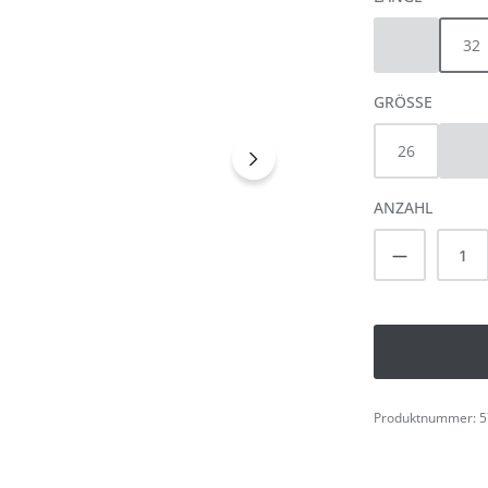
30
32
(Diese Option 
AUSWÄ
GRÖSSE
26
27
(Di
ANZAHL
Produkt A
Produktnummer:
5