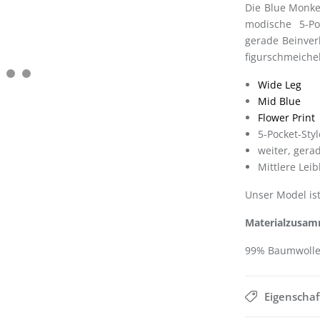
Die Blue Monke
modische 5-Po
gerade Beinver
figurschmeic
Wide Leg
Mid Blue
Flower Print
5-Pocket-S
weiter, ger
Mittlere L
Unser Model is
Materialzusam
99% Baumwolle
Eigenscha