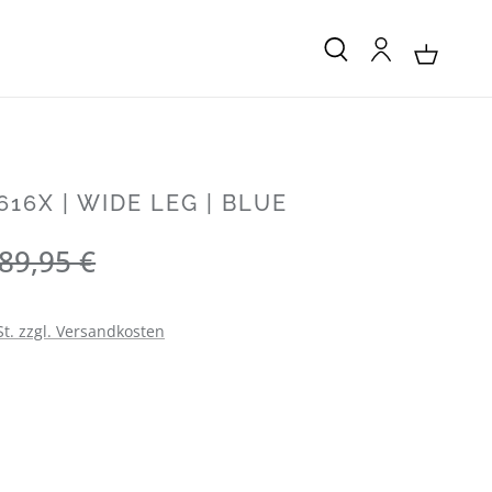
616X | WIDE LEG | BLUE
Regulärer Preis:
89,95 €
St. zzgl. Versandkosten
LEN
LEN