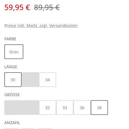
Verkaufspreis:
Regulärer Preis:
59,95 €
89,95 €
Preise inkl. MwSt. zzgl. Versandkosten
AUSWÄHLEN
FARBE
Grau
AUSWÄHLEN
LÄNGE
30
32
34
(Diese Option ist zurzeit nicht verfügbar.)
AUSWÄHLEN
GRÖSSE
30
31
32
33
36
38
(Diese Option ist zurzeit nicht verfügbar.)
(Diese Option ist zurzeit nicht verfügbar.)
ANZAHL