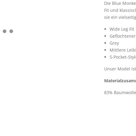
Die Blue Monk
Fit und klassis
sie ein vielsei
Wide Leg Fi
Geflochtene
Grey
Mittlere L
5-Pocket-St
Unser Model is
Materialzusam
83% Baumwolle,