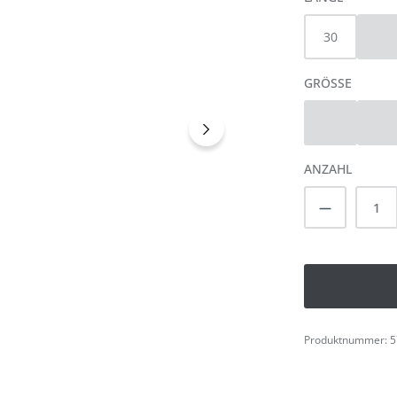
30
32
(Di
AUSWÄ
GRÖSSE
28
29
(Diese Option 
(Di
ANZAHL
Produkt A
Produktnummer:
5