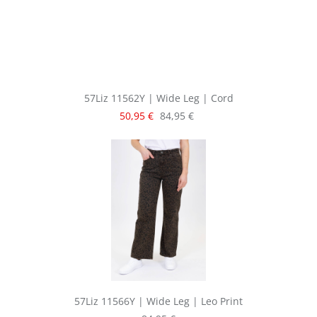
57Liz 11562Y | Wide Leg | Cord
Verkaufspreis:
Regulärer Preis:
50,95 €
84,95 €
57Liz 11566Y | Wide Leg | Leo Print