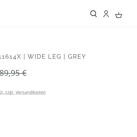
1614X | WIDE LEG | GREY
Regulärer Preis:
89,95 €
St. zzgl. Versandkosten
LEN
LEN