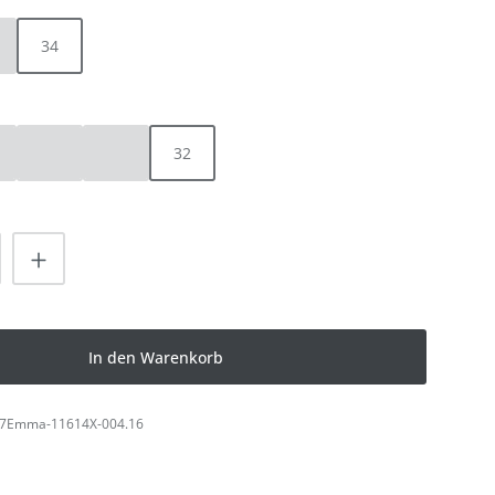
34
ese Option ist zurzeit nicht verfügbar.)
HLEN
30
31
32
ist zurzeit nicht verfügbar.)
ese Option ist zurzeit nicht verfügbar.)
(Diese Option ist zurzeit nicht verfügbar.)
(Diese Option ist zurzeit nicht verfügbar.)
nzahl: Gib den gewünschten Wert ein od
In den Warenkorb
7Emma-11614X-004.16