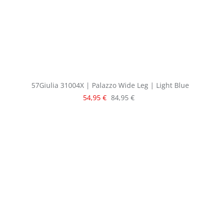
57Giulia 31004X | Palazzo Wide Leg | Light Blue
Verkaufspreis:
Regulärer Preis:
54,95 €
84,95 €