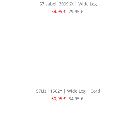
57Isabell 30996X | Wide Leg
Verkaufspreis:
Regulärer Preis:
54,95 €
79,95 €
57Liz 11562Y | Wide Leg | Cord
Verkaufspreis:
Regulärer Preis:
50,95 €
84,95 €