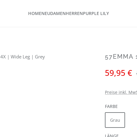
HOME
NEU
DAMEN
HERREN
PURPLE LILY
57EMMA 1
Verkaufspreis:
59,95 €
Preise inkl. Mw
AUSWÄH
FARBE
Grau
AUSWÄH
LÄNGE