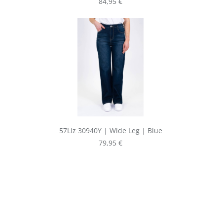
Regulärer Preis:
84,95 €
57Liz 30940Y | Wide Leg | Blue
Regulärer Preis:
79,95 €