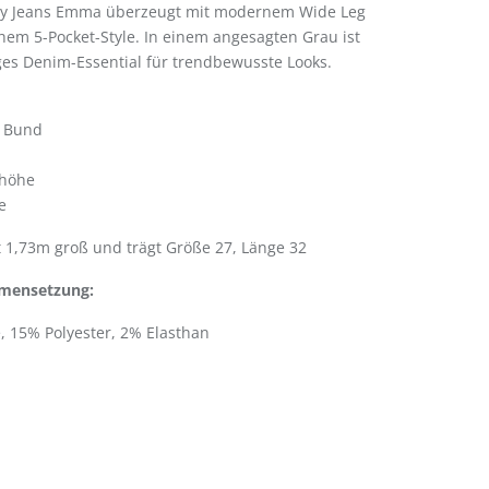
ey Jeans Emma überzeugt mit modernem Wide Leg
chem 5-Pocket-Style. In einem angesagten Grau ist
tiges Denim-Essential für trendbewusste Looks.
t
r Bund
eibhöhe
yle
t 1,73m groß und trägt Größe 27, Länge 32
mensetzung:
 15% Polyester, 2% Elasthan