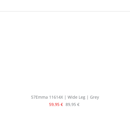
57Emma 11614X | Wide Leg | Grey
Verkaufspreis:
Regulärer Preis:
59,95 €
89,95 €